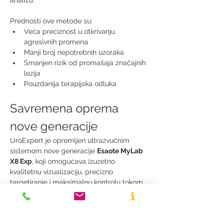
analizu.
Prednosti ove metode su:
Veća preciznost u otkrivanju 
agresivnih promena
Manji broj nepotrebnih uzoraka
Smanjen rizik od promašaja značajnih 
lezija
Pouzdanija terapijska odluka
Savremena oprema 
nove generacije
UroExpert je opremljen ultrazvučnim 
sistemom nove generacije 
Esaote MyLab 
X8 Exp
, koji omogućava izuzetno 
kvalitetnu vizualizaciju, precizno 
targetiranje i maksimalnu kontrolu tokom 
procedure.
Ova investicija predstavlja jasan korak ka 
podizanju standarda urološke dijagnostike 