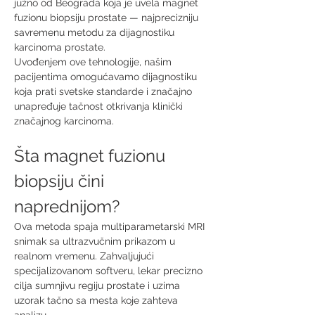
južno od Beograda koja je uvela magnet 
fuzionu biopsiju prostate — najprecizniju 
savremenu metodu za dijagnostiku 
karcinoma prostate.
Uvođenjem ove tehnologije, našim 
pacijentima omogućavamo dijagnostiku 
koja prati svetske standarde i značajno 
unapređuje tačnost otkrivanja klinički 
značajnog karcinoma.
Šta magnet fuzionu 
biopsiju čini 
naprednijom?
Ova metoda spaja multiparametarski MRI 
snimak sa ultrazvučnim prikazom u 
realnom vremenu. Zahvaljujući 
specijalizovanom softveru, lekar precizno 
cilja sumnjivu regiju prostate i uzima 
uzorak tačno sa mesta koje zahteva 