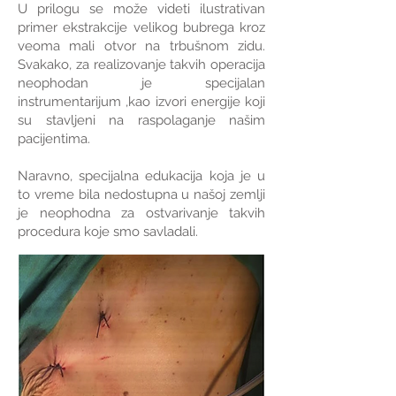
U prilogu se može videti ilustrativan
primer ekstrakcije velikog bubrega kroz
veoma mali otvor na trbušnom zidu.
Svakako, za realizovanje takvih operacija
neophodan je specijalan
instrumentarijum ,kao izvori energije koji
su stavljeni na raspolaganje našim
pacijentima.
Naravno, specijalna edukacija koja je u
to vreme bila nedostupna u našoj zemlji
je neophodna za ostvarivanje takvih
procedura koje smo savladali.