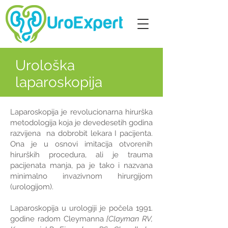
Urološka
laparoskopija
Laparoskopija je revolucionarna hirurška
metodologija koja je devedesetih godina
razvijena na dobrobit lekara I pacijenta.
Ona je u osnovi imitacija otvorenih
hirurških procedura, ali je trauma
pacijenata manja, pa je tako i nazvana
minimalno invazivnom hirurgijom
(urologijom).
Laparoskopija u urologiji je počela 1991.
godine radom Cleymanna
[Clayman RV,