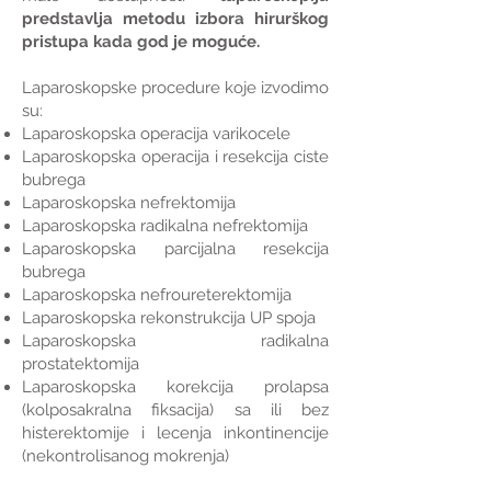
predstavlja metodu izbora hirurškog
pristupa kada god je moguće.
Laparoskopske procedure koje izvodimo
su:
Laparoskopska operacija varikocele
Laparoskopska operacija i resekcija ciste
bubrega
Laparoskopska nefrektomija
Laparoskopska radikalna nefrektomija
Laparoskopska parcijalna resekcija
bubrega
Laparoskopska nefroureterektomija
Laparoskopska rekonstrukcija UP spoja
Laparoskopska radikalna
prostatektomija
Laparoskopska korekcija prolapsa
(kolposakralna fiksacija) sa ili bez
histerektomije i lecenja inkontinencije
(nekontrolisanog mokrenja)