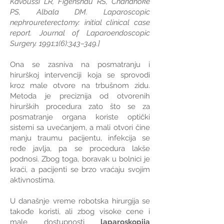
Kavoussi LR, Figenshau RS, Chandhoke
PS, Albala DM. Laparoscopic
nephroureterectomy: initial clinical case
report. Journal of Laparoendoscopic
Surgery. 1991;1(6):343–349.]
Ona se zasniva na posmatranju i
hirurškoj intervenciji koja se sprovodi
kroz male otvore na trbušnom zidu.
Metoda je preciznija od otvorenih
hirurških procedura zato što se za
posmatranje organa koriste optički
sistemi sa uvećanjem, a mali otvori čine
manju traumu pacijentu, infekcija se
ređe javlja, pa se procedura lakše
podnosi. Zbog toga, boravak u bolnici je
kraći, a pacijenti se brzo vraćaju svojim
aktivnostima.
U današnje vreme robotska hirurgija se
takođe koristi, ali zbog visoke cene i
male dostupnosti
laparoskopija